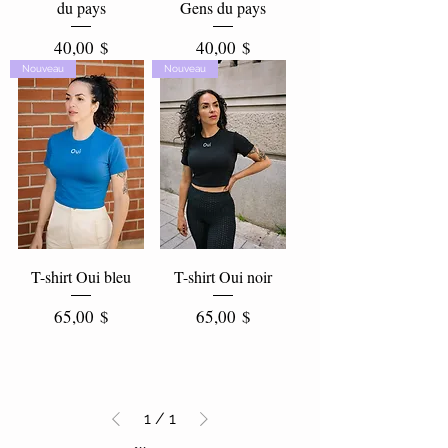
du pays
Gens du pays
Prix
Prix
40,00 $
40,00 $
Nouveau
Nouveau
T-shirt Oui bleu
T-shirt Oui noir
Prix
Prix
65,00 $
65,00 $
1
/
1