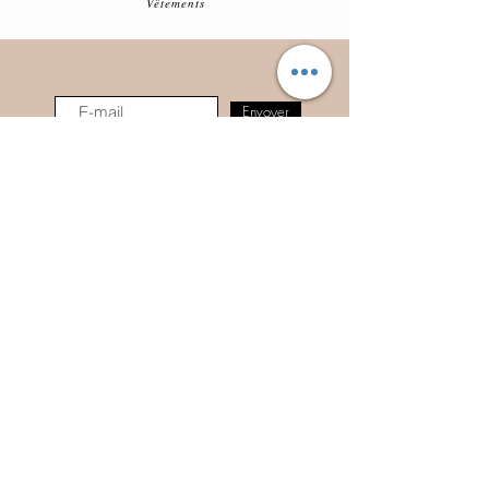
Vêtements
Envoyer
Détaillants
Où nous trouver
Carte cadeau
Suivez-nous