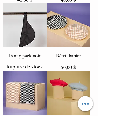
Fanny pack noir
Béret damier
Rupture de stock
Prix
50,00 $
Écharpe damier
Béret tricot
Prix
Prix
50,00 $
50,00 $