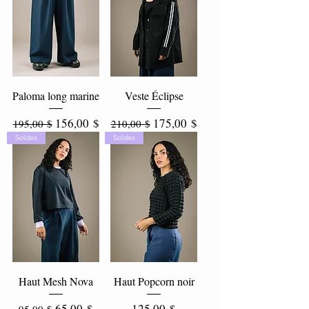
Paloma long marine
Veste Éclipse
Prix original
Prix promotionnel
Prix original
Prix promotionnel
156,00 $
175,00 $
195,00 $
210,00 $
Soldes
Soldes
Haut Mesh Nova
Haut Popcorn noir
Prix original
Prix promotionnel
Prix
65,00 $
125,00 $