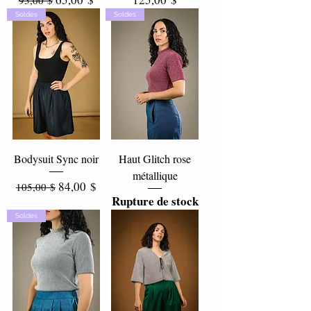
95,00 $
Soldes
Soldes
Bodysuit Sync noir
Haut Glitch rose
métallique
Prix original
Prix promotionnel
84,00 $
105,00 $
Rupture de stock
Soldes