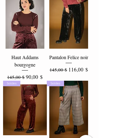
Haut Addams
Pantalon Felice noir
bourgogne
Prix original
Prix promotionnel
116,00 $
145,00 $
Prix original
Prix promotionnel
90,00 $
145,00 $
Soldes
Soldes