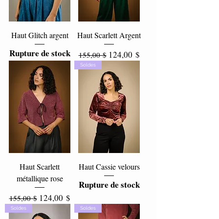
Haut Glitch argent
Haut Scarlett Argent
Rupture de stock
Prix original
Prix promotionnel
124,00 $
155,00 $
Soldes
Haut Scarlett
Haut Cassie velours
métallique rose
Rupture de stock
Prix original
Prix promotionnel
124,00 $
155,00 $
Soldes
Soldes