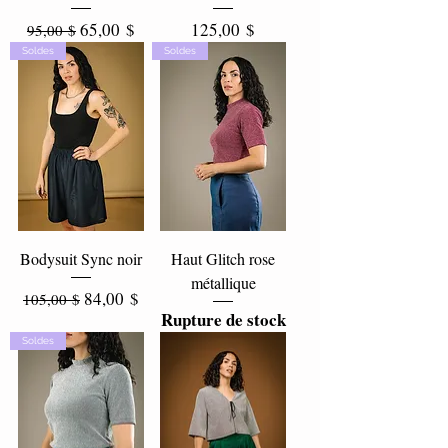
Prix original
Prix promotionnel
Prix
65,00 $
125,00 $
95,00 $
Soldes
Soldes
Bodysuit Sync noir
Haut Glitch rose
métallique
Prix original
Prix promotionnel
84,00 $
105,00 $
Rupture de stock
Soldes