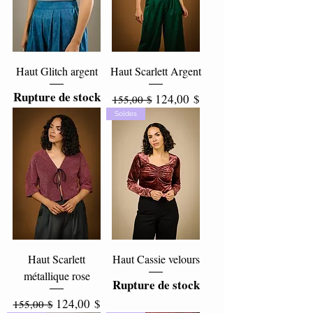
Haut Glitch argent
Haut Scarlett Argent
Rupture de stock
Prix original
Prix promotionnel
124,00 $
155,00 $
Soldes
Haut Scarlett
Haut Cassie velours
métallique rose
Rupture de stock
Prix original
Prix promotionnel
124,00 $
155,00 $