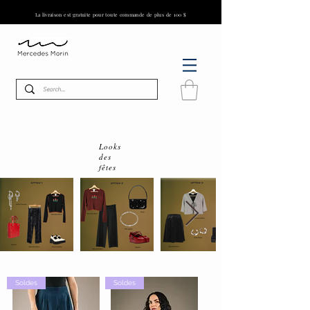
La livraison est gratuite pour toute commande de plus de 100 $
Looks
des
fêtes
Soldes
Soldes