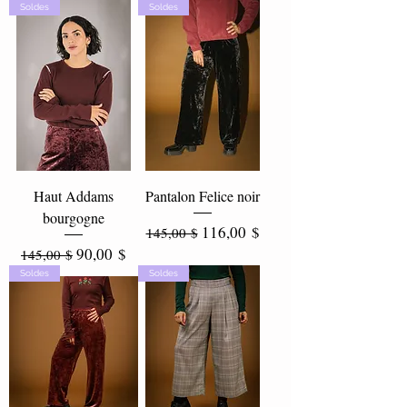
Soldes
Soldes
Haut Addams
Pantalon Felice noir
bourgogne
Prix original
Prix promotionnel
116,00 $
145,00 $
Prix original
Prix promotionnel
90,00 $
145,00 $
Soldes
Soldes