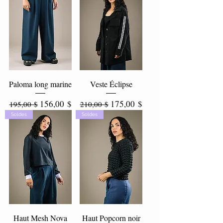
Paloma long marine
Veste Éclipse
Prix original
Prix promotionnel
Prix original
Prix promotionnel
156,00 $
175,00 $
195,00 $
210,00 $
Soldes
Soldes
Haut Mesh Nova
Haut Popcorn noir