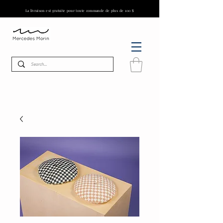
La livraison est gratuite pour toute commande de plus de 100 $