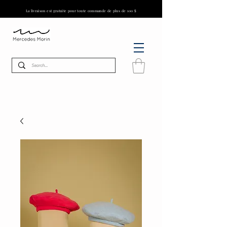
La livraison est gratuite pour toute commande de plus de 100 $