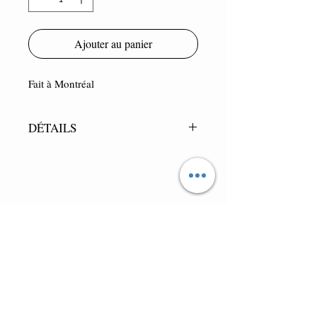
Ajouter au panier
Fait à Montréal
DÉTAILS
Tricot 65% acrylique/ 25% laine
Doublure satinée 100% polyester
Bande légèrement élastique
Tour de tête entre 52-64cm
Envoyer
Détaillants