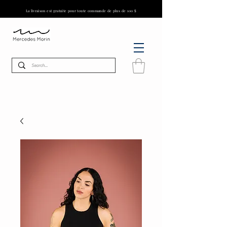
La livraison est gratuite pour toute commande de plus de 100 $