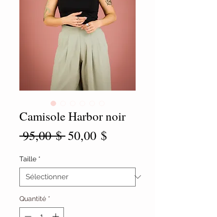
Camisole Harbor noir
Prix
Prix
 95,00 $ 
50,00 $
original
promotionnel
Taille
*
Quantité
*