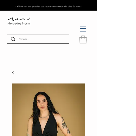
La livraison est gratuite pour toute commande de plus de 100 $