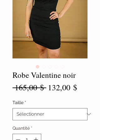
Robe Valentine noir
Prix
Prix
 165,00 $ 
132,00 $
original
promotionnel
Taille
*
Quantité
*